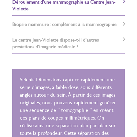
Déroulement d’une mammographie au Centre Jean-
Violette
Biopsie mammaire : complément à la mammographie
Le centre Jean-Violette dispose-t-il d’autres
prestations d’imagerie médicale ?
Selenia Dimensions capture rapidement une
Sous éch
série d’images, à faible dose, sous différents
C’est un
angles autour du sein. À partir de ces images
prélévem
originales, nous pouvons rapidement générer
analyse h
une séquence de ” tomographie ” en créant
anesthési
des plans de coupes millimétriques. On
de 2mm, 
réalise ainsi une séparation plan par plan sur
dernier s
toute la profondeur. Cette séparation des
pour anal