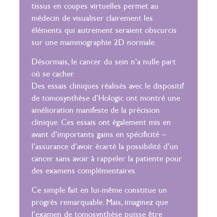
tissus en coupes virtuelles permet au
Avant 
médecin de visualiser clairement les
éléments qui autrement seraient obscurcis
1) Arrete
sur une mammographie 2D normale.
2) Signal
Désormais, le cancer du sein n’a nulle part
Après l’e
où se cacher.
Des essais cliniques réalisés avec le dispositif
de tomosynthèse d’Hologic ont montré une
amélioration manifeste de la précision
clinique. Ces essais ont également mis en
avant d’importants gains en spécificité –
l’assurance d’avoir écarté la possibilité d’un
cancer sans avoir à rappeler la patiente pour
des examens complémentaires.
Ce simple fait en lui-même constitue un
progrès remarquable. Mais, imaginez que
l’examen de tomosynthèse puisse être